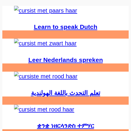
Learn to speak Dutch
Leer Nederlands spreken
تعلم التحدث باللغة الهولندية
ቋንቋ ነዘርላንድስ ተምሃር